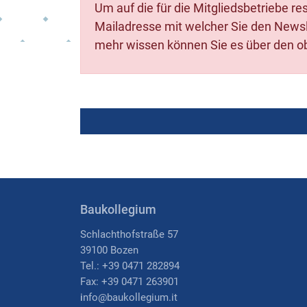
Um auf die für die Mitgliedsbetriebe r
Mailadresse mit welcher Sie den Newsle
mehr wissen können Sie es über den ob
Baukollegium
Schlachthofstraße 57
39100 Bozen
Tel.: +39 0471 282894
Fax: +39 0471 263901
i
nfo@baukollegium.it