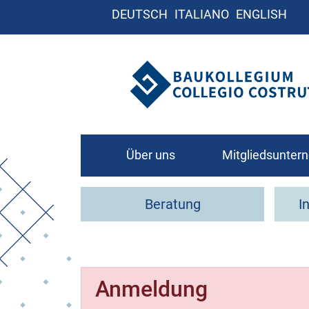
DEUTSCH
ITALIANO
ENGLISH
Über uns
Mitgliedsunte
Leitbild
Beratung
I
Organigramm
Kontakt
Anmeldung
Wie werde ich Mit