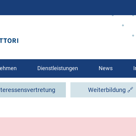
Direkt
zum
Inhalt
rnehmen
Dienstleistungen
News
I
nteressensvertretung
Weiterbildung 🔗
glied?