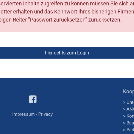
eservierten Inhalte zugreifen zu können müssen Sie sich 
tter erhalten und das Kennwort Ihres bisherigen Firmenzu
igen Reiter "Passwort zurücksetzen" zurücksetzen.
Koop
>
Unt
>
AN
Impressum
-
Privacy
>
Kon
>
Bau
>
Par