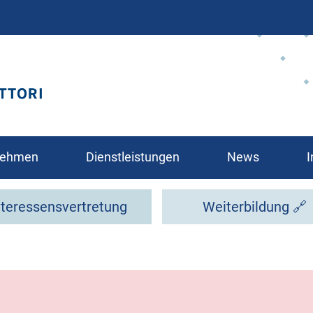
Direkt
zum
Inhalt
rnehmen
Dienstleistungen
News
I
nteressensvertretung
Weiterbildung 🔗
glied?