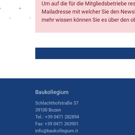
Um auf die für die Mitgliedsbetriebe r
Mailadresse mit welcher Sie den Newsle
mehr wissen können Sie es über den ob
Baukollegium
Schlachthofstraße 57
39100 Bozen
Tel.: +39 0471 282894
Fax: +39 0471 263901
i
nfo@baukollegium.it