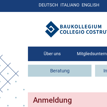
DEUTSCH
ITALIANO
ENGLISH
Über uns
Mitgliedsunte
Leitbild
Beratung
I
Organigramm
Kontakt
Anmeldung
Wie werde ich Mit