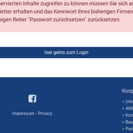
eservierten Inhalte zugreifen zu können müssen Sie sich 
tter erhalten und das Kennwort Ihres bisherigen Firmenzu
igen Reiter "Passwort zurücksetzen" zurücksetzen.
Koop
>
Unt
>
AN
Impressum
-
Privacy
>
Kon
>
Bau
>
Par