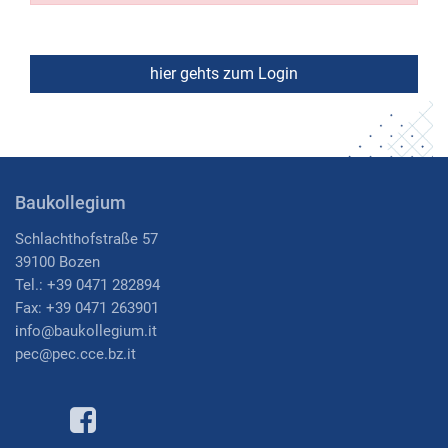
Baukollegium
Schlachthofstraße 57
39100 Bozen
Tel.: +39 0471 282894
Fax: +39 0471 263901
i
nfo@baukollegium.it
pec@pec.cce.bz.it