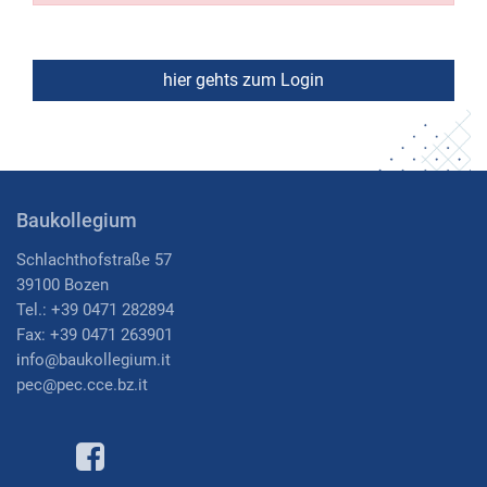
Baukollegium
Schlachthofstraße 57
39100 Bozen
Tel.: +39 0471 282894
Fax: +39 0471 263901
i
nfo@baukollegium.it
pec@pec.cce.bz.it