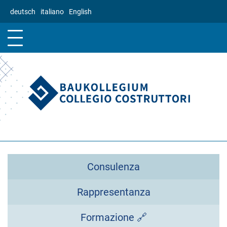
Salta
deutsch
italiano
English
al
contenuto
principale
Consulenza
Rappresentanza
Formazione 🔗