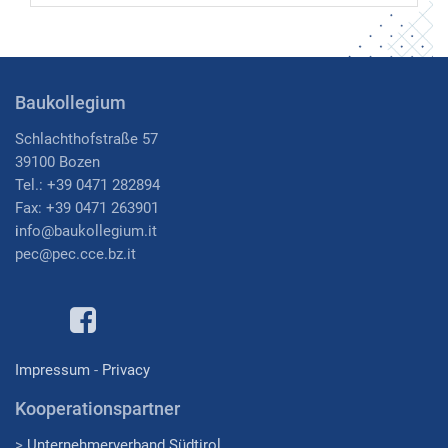
Baukollegium
Schlachthofstraße 57
39100 Bozen
Tel.: +39 0471 282894
Fax: +39 0471 263901
i
nfo@baukollegium.it
pec@pec.cce.bz.it
Impressum
-
Privacy
Kooperationspartner
>
Unternehmerverband Südtirol