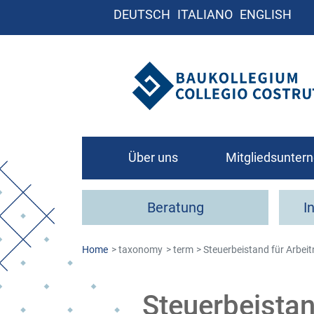
DEUTSCH
ITALIANO
ENGLISH
Über uns
Mitgliedsunte
Leitbild
Beratung
I
Organigramm
Kontakt
Home
taxonomy
term
Steuerbeistand für Arbei
Wie werde ich Mit
Steuerbeistan