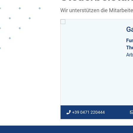
Wir unterstützen die Mitarbeite
G
Fu
Th
Arb
+39 0471 220444