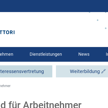
Direkt
zum
Inhalt
rnehmen
Dienstleistungen
News
I
nteressensvertretung
Weiterbildung 🔗
tnehmer
glied?
d für Arbeitnehmer