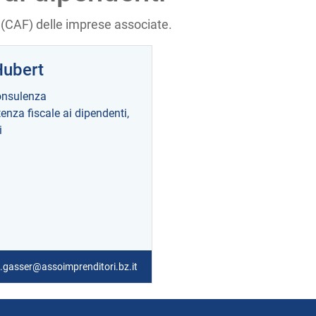
 (CAF) delle imprese associate.
Hubert
nsulenza
enza fiscale ai dipendenti,
i
.gasser@assoimprenditori.bz.it