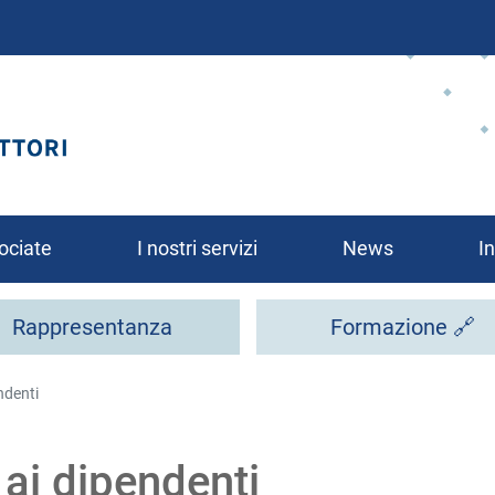
Salta
al
contenuto
principale
ociate
I nostri servizi
News
In
Rappresentanza
Formazione 🔗
ndenti
rsi?
 ai dipendenti