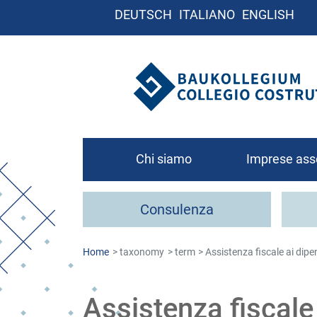
DEUTSCH
ITALIANO
ENGLISH
Chi siamo
Imprese ass
Chi siamo
Consulenza
Organigramma
Contatto
Home
taxonomy
term
Assistenza fiscale ai dipe
Come associa
Assistenza fiscale