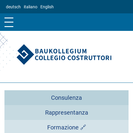
Salta
deutsch
italiano
English
al
contenuto
principale
Consulenza
Rappresentanza
Formazione 🔗