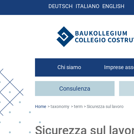
DEUTSCH
ITALIANO
ENGLISH
Chi siamo
Imprese ass
Chi siamo
Consulenza
Organigramma
Contatto
Home
taxonomy
term
Sicurezza sul lavoro
Come associa
Sicurezza sul lavo