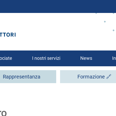
Salta
al
contenuto
principale
ociate
I nostri servizi
News
In
Rappresentanza
Formazione 🔗
rsi?
ro