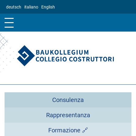
Salta
deutsch
italiano
English
al
contenuto
principale
Consulenza
Rappresentanza
Formazione 🔗