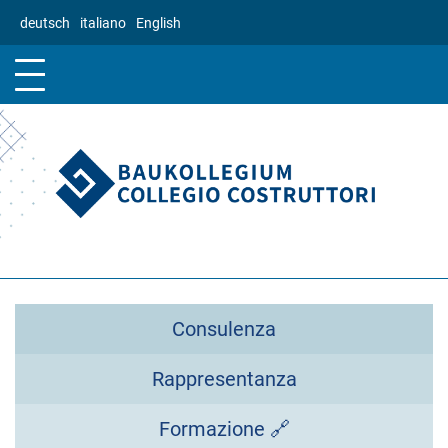
Salta
deutsch
italiano
English
al
contenuto
principale
Consulenza
Rappresentanza
Formazione 🔗