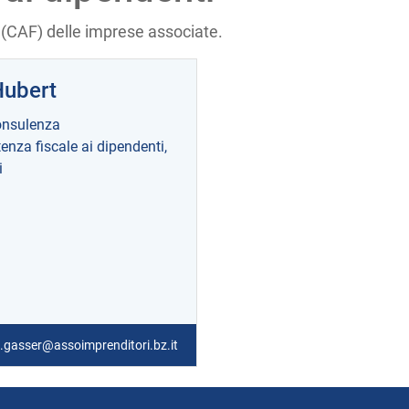
 (CAF) delle imprese associate.
Hubert
nsulenza
enza fiscale ai dipendenti,
i
.gasser@assoimprenditori.bz.it