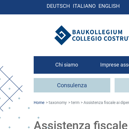
DEUTSCH
ITALIANO
ENGLISH
Chi siamo
Imprese ass
Chi siamo
Consulenza
Organigramma
Contatto
Home
taxonomy
term
Assistenza fiscale ai dipe
Come associa
Assistenza fiscale