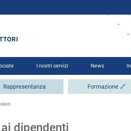
Salta
al
contenuto
principale
ociate
I nostri servizi
News
In
Rappresentanza
Formazione 🔗
ndenti
rsi?
 ai dipendenti