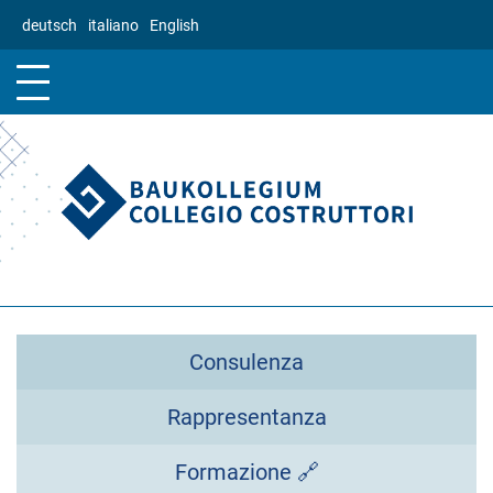
Salta
deutsch
italiano
English
al
contenuto
principale
Consulenza
Rappresentanza
Formazione 🔗