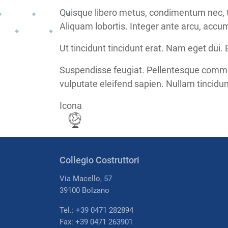
Quisque libero metus, condimentum nec, te
Aliquam lobortis. Integer ante arcu, accu
Ut tincidunt tincidunt erat. Nam eget dui
Suspendisse feugiat. Pellentesque commod
vulputate eleifend sapien. Nullam tincidun
Icona
Collegio Costruttori
Via Macello, 57
39100 Bolzano
Tel.: +39 0471 282894
Fax: +39 0471 263901