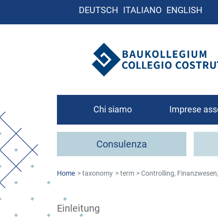
DEUTSCH
ITALIANO
ENGLISH
Chi siamo
Imprese ass
Chi siamo
Consulenza
Organigramma
Contatto
Home
taxonomy
term
Controlling, Finanzwesen
Come associa
Einleitung