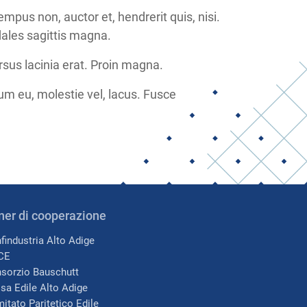
us non, auctor et, hendrerit quis, nisi.
dales sagittis magna.
rsus lacinia erat. Proin magna.
m eu, molestie vel, lacus. Fusce
ner di cooperazione
findustria Alto Adige
CE
sorzio Bauschutt
sa Edile Alto Adige
itato Paritetico Edile