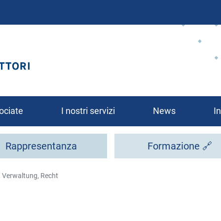
Salta
al
contenuto
principale
ociate
I nostri servizi
News
In
Rappresentanza
Formazione 🔗
, Verwaltung, Recht
rsi?