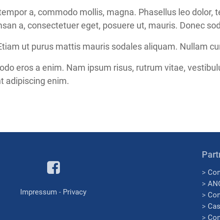
mpor a, commodo mollis, magna. Phasellus leo dolor, temp
msan a, consectetuer eget, posuere ut, mauris. Donec so
. Etiam ut purus mattis mauris sodales aliquam. Nullam cu
o eros a enim. Nam ipsum risus, rutrum vitae, vestibulu
t adipiscing enim.
Part
>
Con
>
AN
Impressum
-
Privacy
>
Con
>
Cas
>
Com