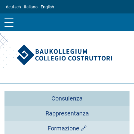
Salta
deutsch
italiano
English
al
contenuto
principale
Consulenza
Rappresentanza
Formazione 🔗