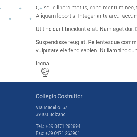
Quisque libero metus, condimentum nec, te
Aliquam lobortis. Integer ante arcu, accu
Ut tincidunt tincidunt erat. Nam eget dui
Suspendisse feugiat. Pellentesque commod
vulputate eleifend sapien. Nullam tincidun
Icona
Collegio Costruttori
Via Macello, 57
39100 Bolzano
Tel.: +39 0471 282894
Fax: +39 0471 263901