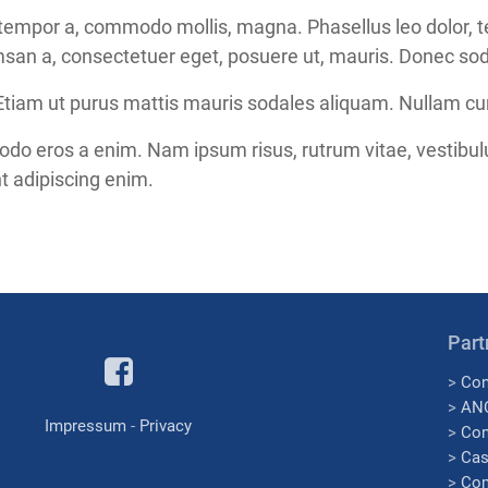
mpor a, commodo mollis, magna. Phasellus leo dolor, temp
msan a, consectetuer eget, posuere ut, mauris. Donec so
. Etiam ut purus mattis mauris sodales aliquam. Nullam cu
o eros a enim. Nam ipsum risus, rutrum vitae, vestibulu
t adipiscing enim.
Part
>
Con
>
AN
Impressum
-
Privacy
>
Con
>
Cas
>
Com