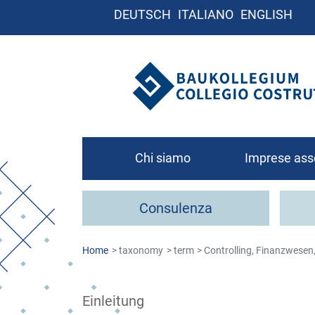
DEUTSCH
ITALIANO
ENGLISH
Chi siamo
Imprese ass
Chi siamo
Consulenza
Organigramma
Contatto
Home
taxonomy
term
Controlling, Finanzwesen
Come associa
Einleitung