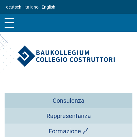
Salta
deutsch
italiano
English
al
contenuto
principale
Consulenza
Rappresentanza
Formazione 🔗