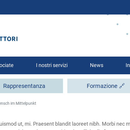
Salta
al
contenuto
principale
ociate
I nostri servizi
News
In
Rappresentanza
Formazione 🔗
ensch im Mittelpunkt
rsi?
uismod ut, mi. Praesent blandit laoreet nibh. Morbi nec met