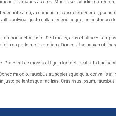
cumsan nisi mauris ac eros. Mauris sollicitudin fermentum 
nteger ante arcu, accumsan a, consectetuer eget, posuere 
lis pulvinar, justo nulla eleifend augue, ac auctor orci l
 tempor auctor, justo. Sed mollis, eros et ultrices tempu
m felis eu pede mollis pretium. Donec vitae sapien ut libe
. Praesent ac massa at ligula laoreet iaculis. In hac hab
 Donec mi odio, faucibus at, scelerisque quis, convallis in, 
n justo pellentesque facilisis. Cras risus ipsum, faucibus u