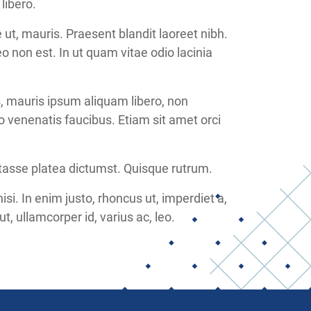
libero.
ut, mauris. Praesent blandit laoreet nibh.
eo non est. In ut quam vitae odio lacinia
s, mauris ipsum aliquam libero, non
ro venenatis faucibus. Etiam sit amet orci
itasse platea dictumst. Quisque rutrum.
nisi. In enim justo, rhoncus ut, imperdiet a,
t, ullamcorper id, varius ac, leo.