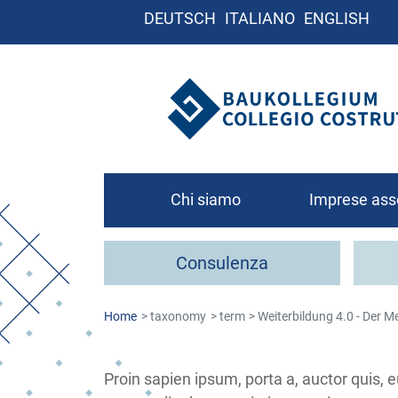
DEUTSCH
ITALIANO
ENGLISH
Chi siamo
Imprese ass
Chi siamo
Consulenza
Organigramma
Contatto
Home
taxonomy
term
Weiterbildung 4.0 - Der M
Come associa
Proin sapien ipsum, porta a, auctor quis, e