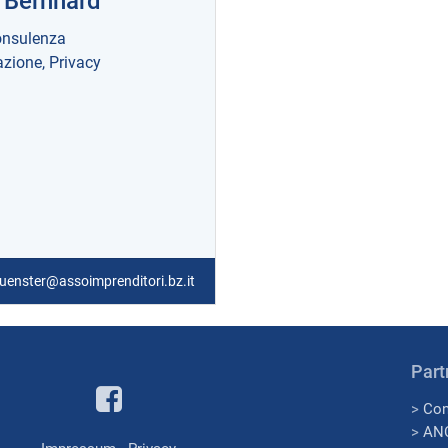
 Bernhard
nsulenza
zione, Privacy
uenster@assoimprenditori.bz.it
Part
>
Con
>
AN