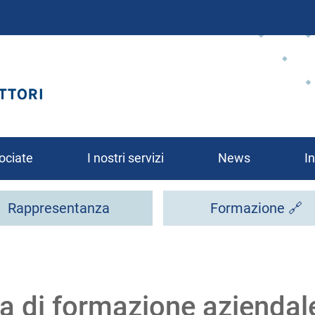
Salta
al
contenuto
principale
ociate
I nostri servizi
News
In
Rappresentanza
Formazione 🔗
rsi?
a di formazione aziendal