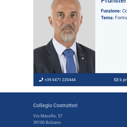
Prünster
Funzione:
Co
Tema:
Forma
+39 0471 220444
b.pr
Collegio Costruttori
Via Macello, 57
39100 Bolzano