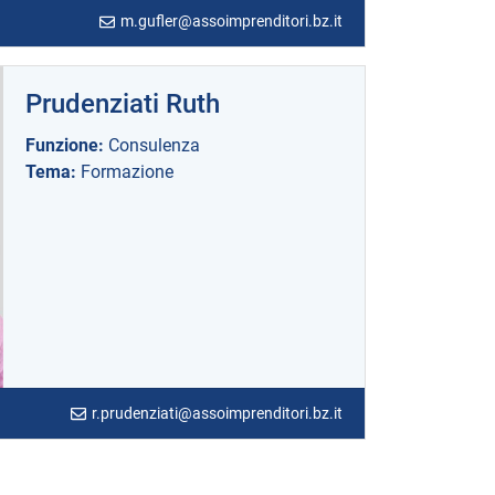
m.gufler@assoimprenditori.bz.it
Prudenziati Ruth
Funzione:
Consulenza
Tema:
Formazione
r.prudenziati@assoimprenditori.bz.it