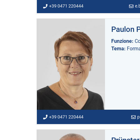
+39 0471 220444
e.
Paulon 
Funzione:
Co
Tema:
Forma
+39 0471 220444
p