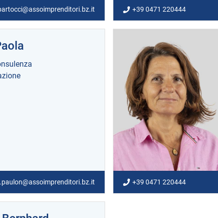
bartocci@assoimprenditori.bz.it
+39 0471 220444
Paola
nsulenza
zione
.paulon@assoimprenditori.bz.it
+39 0471 220444