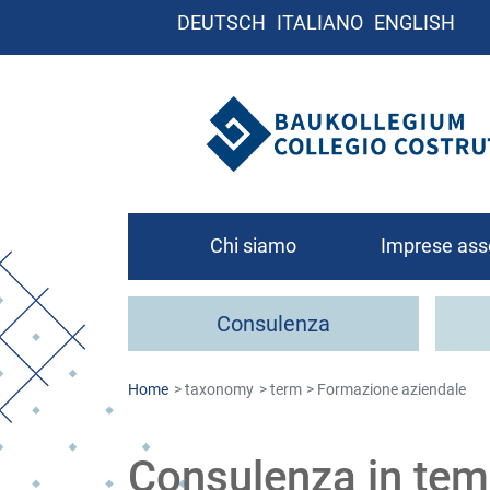
DEUTSCH
ITALIANO
ENGLISH
Chi siamo
Imprese ass
Chi siamo
Consulenza
Organigramma
Contatto
Home
taxonomy
term
Formazione aziendale
Come associa
Consulenza in tem