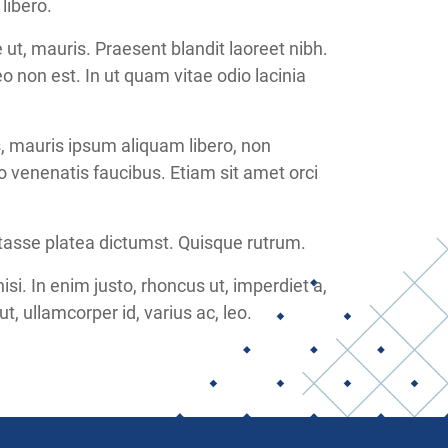
libero.
ut, mauris. Praesent blandit laoreet nibh.
eo non est. In ut quam vitae odio lacinia
s, mauris ipsum aliquam libero, non
ro venenatis faucibus. Etiam sit amet orci
itasse platea dictumst. Quisque rutrum.
nisi. In enim justo, rhoncus ut, imperdiet a,
t, ullamcorper id, varius ac, leo.