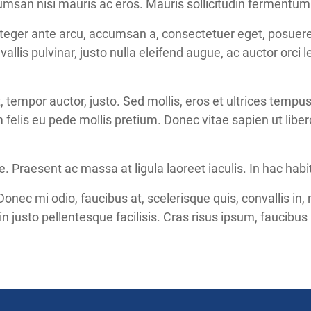
cumsan nisi mauris ac eros. Mauris sollicitudin fermentum 
nteger ante arcu, accumsan a, consectetuer eget, posuere 
lis pulvinar, justo nulla eleifend augue, ac auctor orci l
 tempor auctor, justo. Sed mollis, eros et ultrices tempu
m felis eu pede mollis pretium. Donec vitae sapien ut libe
. Praesent ac massa at ligula laoreet iaculis. In hac hab
 Donec mi odio, faucibus at, scelerisque quis, convallis in, 
n justo pellentesque facilisis. Cras risus ipsum, faucibus u