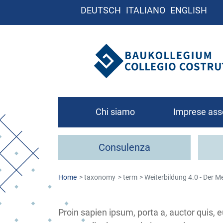
DEUTSCH
ITALIANO
ENGLISH
Chi siamo
Imprese ass
Chi siamo
Consulenza
Organigramma
Contatto
Home
taxonomy
term
Weiterbildung 4.0 - Der M
Come associa
Proin sapien ipsum, porta a, auctor quis, e