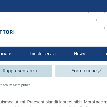
Salta
al
contenuto
principale
ociate
I nostri servizi
News
In
Rappresentanza
Formazione 🔗
ensch im Mittelpunkt
rsi?
uismod ut, mi. Praesent blandit laoreet nibh. Morbi nec met