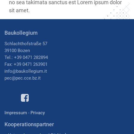
no sea takimata sanctus est Lorem ipsum dolor
sit amet.
Baukollegium
Schlachthofstraße 57
39100 Bozen
Tel.: +39 0471 282894
Fax: +39 0471 263901
i
nfo@baukollegium.it
pec@pec.cce.bz.it
Impressum
-
Privacy
Kooperationspartner