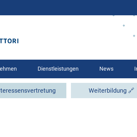
Direkt
zum
Inhalt
rnehmen
Dienstleistungen
News
I
nteressensvertretung
Weiterbildung 🔗
glied?