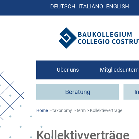
DEUTSCH
ITALIANO
ENGLISH
Über uns
Mitgliedsunte
Leitbild
Beratung
I
Organigramm
Kontakt
Home
taxonomy
term
Kollektivverträge
Wie werde ich Mit
Kollektivverträge