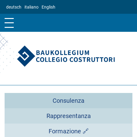
Salta
deutsch
italiano
English
al
contenuto
principale
Consulenza
Rappresentanza
Formazione 🔗