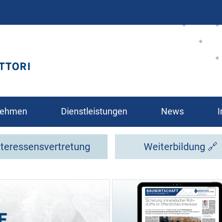
Direkt
zum
Inhalt
rnehmen
Dienstleistungen
News
I
nteressensvertretung
Weiterbildung 🔗
glied?