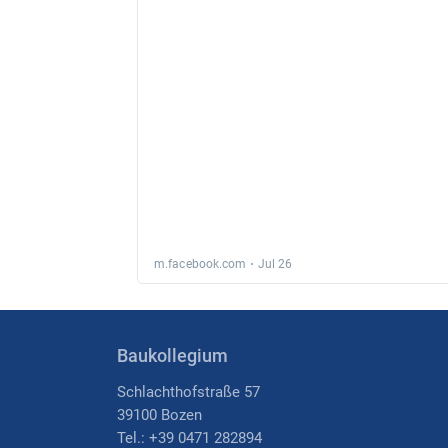
Baukollegium
Schlachthofstraße 57
39100 Bozen
Tel.: +39 0471 282894