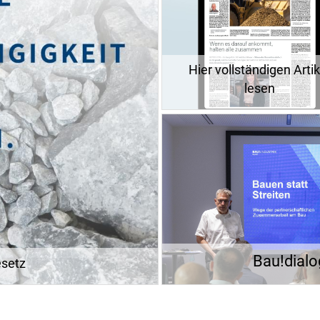
Hier vollständigen Artik
lesen
Bau!dialo
setz