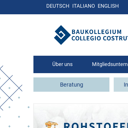
DEUTSCH
ITALIANO
ENGLISH
Über uns
Mitgliedsunte
Leitbild
Beratung
I
Organigramm
Kontakt
Wie werde ich Mit