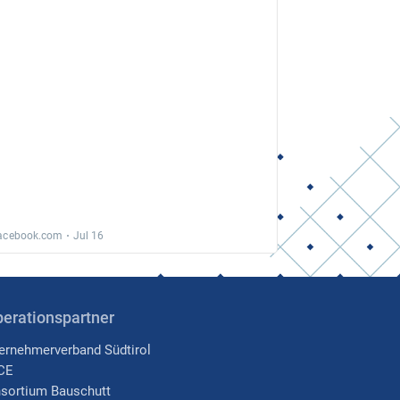
erationspartner
ernehmerverband Südtirol
CE
sortium Bauschutt