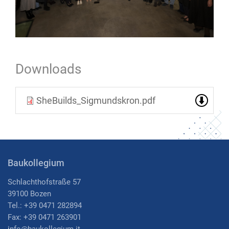
Downloads
SheBuilds_Sigmundskron.pdf
Baukollegium
Schlachthofstraße 57
39100 Bozen
Tel.: +39 0471 282894
Fax: +39 0471 263901
i
nfo@baukollegium.it