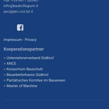
Fax: +39 0471 263901
i
nfo@baukollegium.it
pec@pec.cce.bz.it
Impressum
-
Privacy
Kooperationspartner
>
Unternehmerverband Südtirol
>
ANCE
>
Konsortium Bauschutt
>
Bauarbeiterkasse Südtirol
>
Paritätisches Komitee im Bauwesen
>
Master of Machine