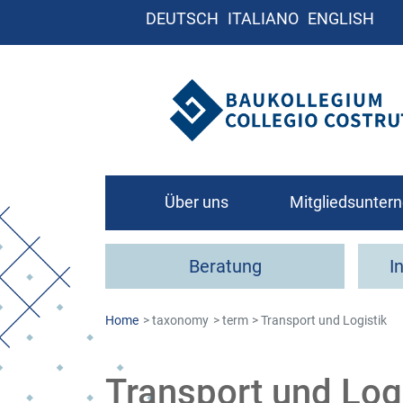
DEUTSCH
ITALIANO
ENGLISH
Über uns
Mitgliedsunte
Leitbild
Beratung
I
Organigramm
Kontakt
Home
taxonomy
term
Transport und Logistik
Wie werde ich Mit
Transport und Log