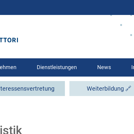
Direkt
zum
Inhalt
rnehmen
Dienstleistungen
News
I
nteressensvertretung
Weiterbildung 🔗
glied?
istik