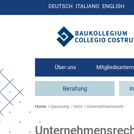
DEUTSCH
ITALIANO
ENGLISH
Über uns
Mitgliedsunte
Leitbild
Beratung
I
Organigramm
Kontakt
Home
taxonomy
term
Unternehmensrecht
Wie werde ich Mit
Unternehmensrech