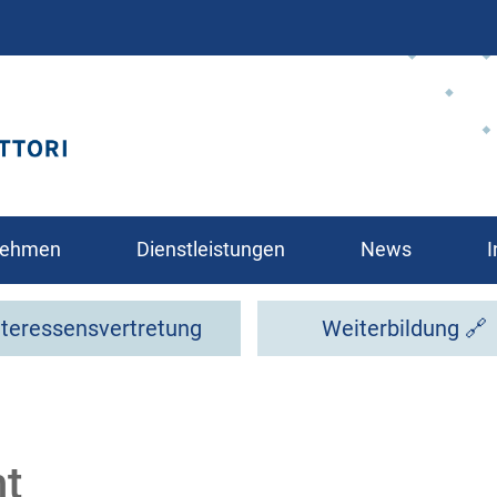
Direkt
zum
Inhalt
rnehmen
Dienstleistungen
News
I
nteressensvertretung
Weiterbildung 🔗
glied?
t