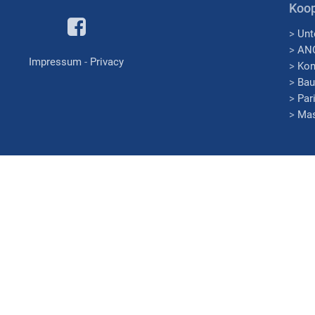
Koop
>
Unt
>
AN
Impressum
-
Privacy
>
Kon
>
Bau
>
Par
>
Mas