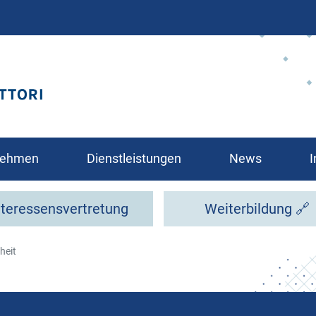
Direkt
zum
Inhalt
rnehmen
Dienstleistungen
News
I
nteressensvertretung
Weiterbildung 🔗
heit
glied?