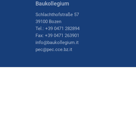
Baukollegium
Schlachthofstraße 57
39100 Bozen
Tel.: +39 0471 282894
Fax: +39 0471 263901
i
nfo@baukollegium.it
pec@pec.cce.bz.it