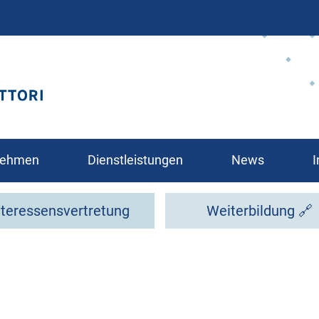
Direkt
zum
Inhalt
rnehmen
Dienstleistungen
News
I
nteressensvertretung
Weiterbildung 🔗
glied?