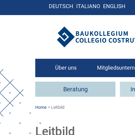
DEUTSCH
ITALIANO
ENGLISH
Über uns
Mitgliedsunte
Leitbild
Beratung
I
Organigramm
Kontakt
Home
Leitbild
Wie werde ich Mit
Leitbild