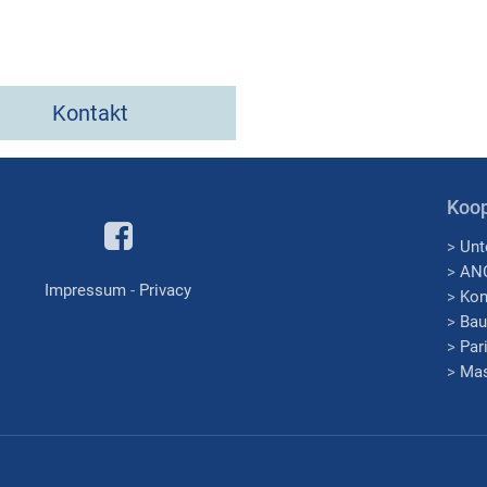
Kontakt
Koop
>
Unt
>
AN
Impressum
-
Privacy
>
Kon
>
Bau
>
Par
>
Mas