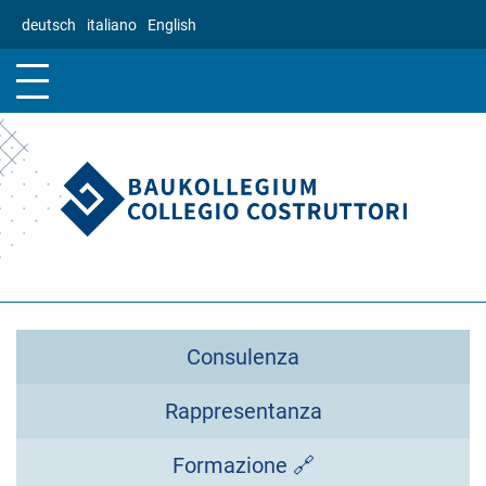
Salta
deutsch
italiano
English
al
contenuto
principale
Consulenza
Rappresentanza
Formazione 🔗