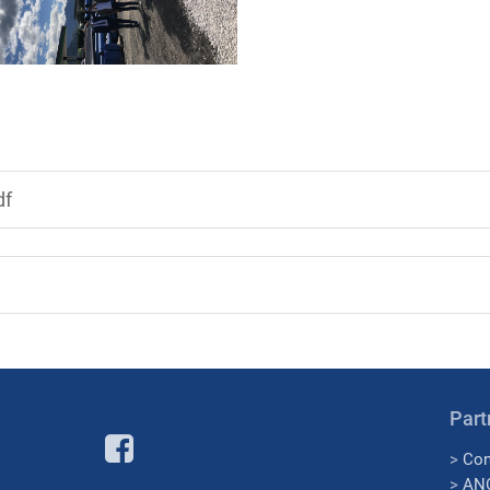
df
Part
>
Con
>
AN