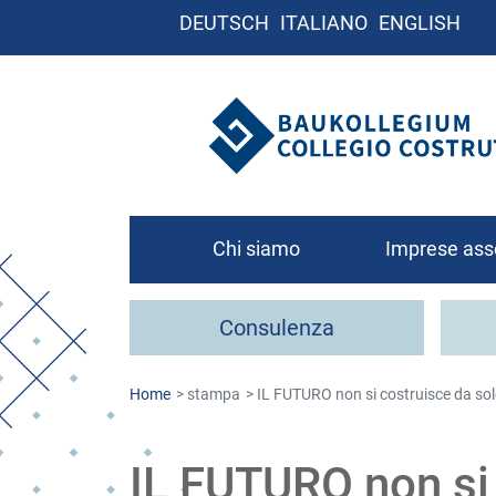
DEUTSCH
ITALIANO
ENGLISH
Chi siamo
Imprese ass
Chi siamo
Consulenza
Organigramma
Contatto
Home
stampa
IL FUTURO non si costruisce da sol
Come associa
IL FUTURO non si c