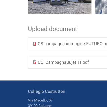
Upload documenti
CS-campagna-immagine-FUTURO.p
CC_CampagnaSujet_IT.pdf
Collegio Costruttori
Via Macello, 57
39100 Bolzano