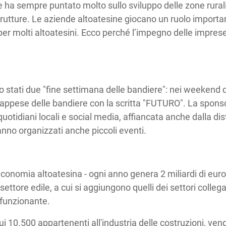
ige ha sempre puntato molto sullo sviluppo delle zone rurali
strutture. Le aziende altoatesine giocano un ruolo importa
er molti altoatesini. Ecco perché l’impegno delle imprese 
 stati due "fine settimana delle bandiere": nei weekend d
te appese delle bandiere con la scritta "FUTURO". La sp
tidiani locali e social media, affiancata anche dalla dist
nno organizzati anche piccoli eventi.
'economia altoatesina - ogni anno genera 2 miliardi di euro d
ttore edile, a cui si aggiungono quelli dei settori collega
 funzionante.
cui 10.500 appartenenti all'industria delle costruzioni, ven