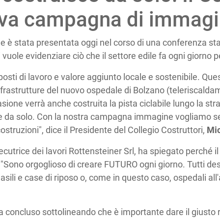
ova campagna di immag
è stata presentata oggi nel corso di una conferenza sta
vuole evidenziare ciò che il settore edile fa ogni giorno per
posti di lavoro e valore aggiunto locale e sostenibile. Que
infrastrutture del nuovo ospedale di Bolzano (teleriscalda
casione verrà anche costruita la pista ciclabile lungo la 
 da solo. Con la nostra campagna immagine vogliamo sens
costruzioni", dice il Presidente del Collegio Costruttori,
Mic
cutrice dei lavori Rottensteiner Srl, ha spiegato perché il
: "Sono orgoglioso di creare FUTURO ogni giorno. Tutti d
asili e case di riposo o, come in questo caso, ospedali all
 concluso sottolineando che è importante dare il giusto ri