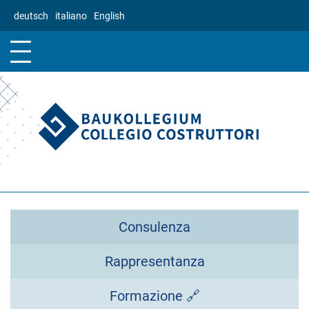
Salta
deutsch
italiano
English
al
contenuto
principale
Consulenza
Rappresentanza
Formazione 🔗