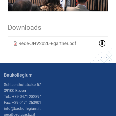
Downloads
Rede-JHV2026-Egartner.pdf
Baukollegium
Schlachthofstraße 57
39100 Bozen
Tel.: +39 0471 282894
Fax: +39 0471 263901
i
nfo@baukollegium.it
pec@pec.cce.bz.it