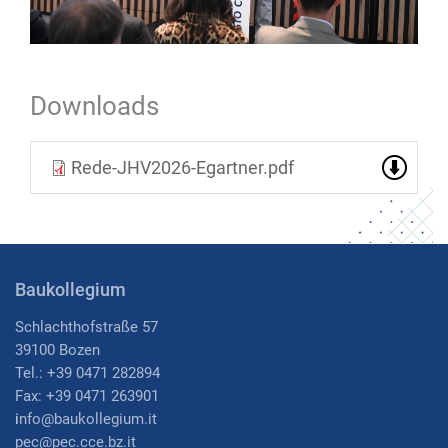
Downloads
Rede-JHV2026-Egartner.pdf
Baukollegium
Schlachthofstraße 57
39100 Bozen
Tel.: +39 0471 282894
Fax: +39 0471 263901
i
nfo@baukollegium.it
pec@pec.cce.bz.it